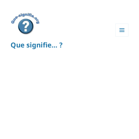
MENU
Que signifie… ?
ET
WIDGETS