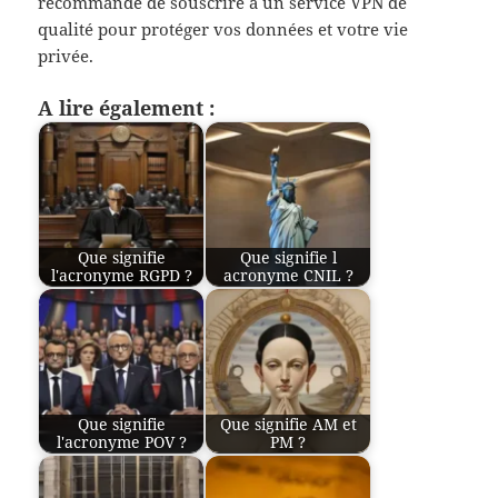
recommandé de souscrire à un service VPN de
qualité pour protéger vos données et votre vie
privée.
A lire également :
Que signifie
Que signifie l
l'acronyme RGPD ?
acronyme CNIL ?
Que signifie
Que signifie AM et
l'acronyme POV ?
PM ?